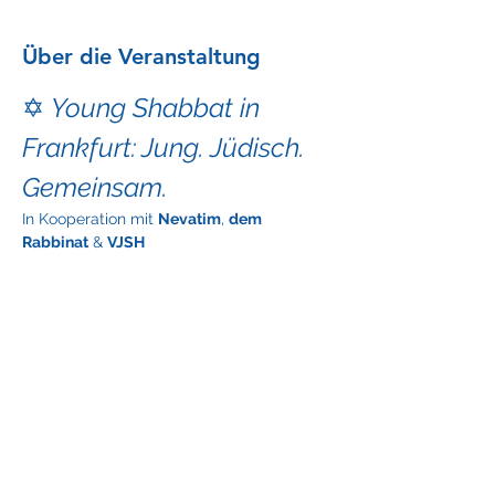
Über die Veranstaltung
✡️ 
Young Shabbat in 
Frankfurt: Jung. Jüdisch. 
Gemeinsam.
In Kooperation mit 
Nevatim
, 
dem 
Rabbinat
 & 
VJSH
📅 Freitag, 05. Dezember 2025
🕖 Beginn: 18:00 Uhr
📍 Ort: Wird nach Anmeldung 
bekannt gegeben
👥 Für jüdische Studierende & 
Young Professionals (18–35 
Jahre)