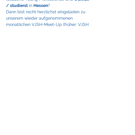
/ studierst
 in 
Hessen
?
Dann bist recht herzlichst eingeladen zu 
unserem wieder aufgenommenen 
monatlichen VJSH-Meet-Up (früher: VJSH 
Stammtisch) !
Wir wollen Dir einen
- Rückblick über unsere Arbeit im 
vergangenen Monat geben
- Einen Ausblick über künftige Projekte & 
Events geben
Mehr anzeigen
Diese Veranstaltung teilen