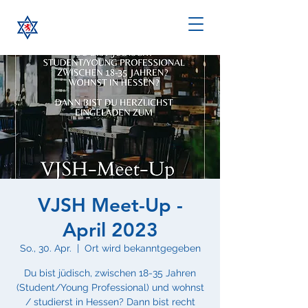
VJSH Meet-Up -
April 2023
So., 30. Apr.
  |  
Ort wird bekanntgegeben
Du bist jüdisch, zwischen 18-35 Jahren
(Student/Young Professional) und wohnst
/ studierst in Hessen? Dann bist recht