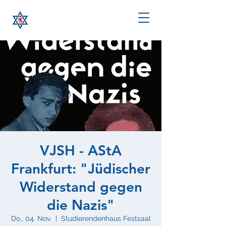
VJSH - AStA
Frankfurt: "Jüdischer
Widerstand gegen
die Nazis"
Do., 04. Nov.
  |  
Studierendenhaus Festsaal