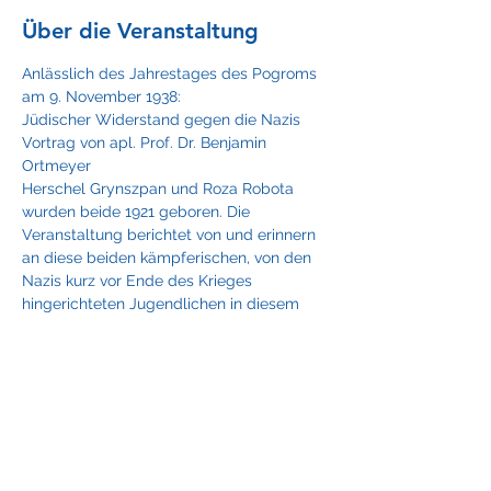
Über die Veranstaltung
Anlässlich des Jahrestages des Pogroms 
am 9. November 1938: 
Jüdischer Widerstand gegen die Nazis 
Vortrag von apl. Prof. Dr. Benjamin 
Ortmeyer 
Herschel Grynszpan und Roza Robota 
wurden beide 1921 geboren. Die 
Veranstaltung berichtet von und erinnern 
an diese beiden kämpferischen, von den 
Nazis kurz vor Ende des Krieges 
hingerichteten Jugendlichen in diesem 
Jahr – 100 Jahre nach ihrer Geburt.
Wann? Donnerstag, den 4. November 
2021   18. OO Uhr   
Wo? Festsaal des Studierenden-Hauses 
(1.  Stock) / Campus Bockenheim / 
Mertonstrasse   (3 G-Regeln)
Eine Veranstaltung des 
AStA Uni Frankfurt
Mit Unterstützung von 
VJSH - Verband 