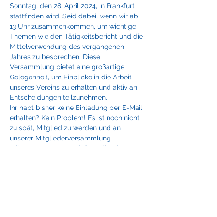
Sonntag, den 28. April 2024, in Frankfurt 
stattfinden wird. Seid dabei, wenn wir ab 
13 Uhr zusammenkommen, um wichtige 
Themen wie den Tätigkeitsbericht und die 
Mittelverwendung des vergangenen 
Jahres zu besprechen. Diese 
Versammlung bietet eine großartige 
Gelegenheit, um Einblicke in die Arbeit 
unseres Vereins zu erhalten und aktiv an 
Entscheidungen teilzunehmen.
Ihr habt bisher keine Einladung per E-Mail 
erhalten? Kein Problem! Es ist noch nicht 
zu spät, Mitglied zu werden und an 
unserer Mitgliederversammlung 
teilzunehmen. Nutzt einfach die Chance 
und beantragt dir Mitgliedschaft noch 
heute an.
Nach der MV ab 14:30 Uhr möchten wir 
den Nachmittag gemeinsam mit euch 
ausklingen lassen. Freut euch auf 
köstliches Essen, erfrischende Getränke 