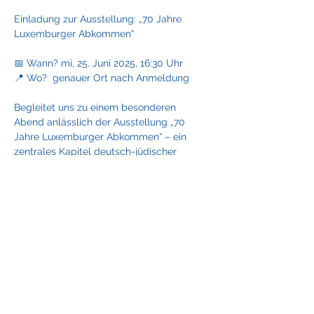
Einladung zur Ausstellung: „70 Jahre 
Luxemburger Abkommen“
📅 Wann? mi, 25. Juni 2025, 16:30 Uhr
📍 Wo?  genauer Ort nach Anmeldung
Begleitet uns zu einem besonderen 
Abend anlässlich der Ausstellung „70 
Jahre Luxemburger Abkommen“ – ein 
zentrales Kapitel deutsch-jüdischer 
Geschichte.
Eine exklusive Kuratorenführung über die 
sogenannten 
»Wiedergutmachungsabkommens« 
zwischen der BRD und Israel von der 
Jewish Claims Conference“
🔍 Was erwartet euch?