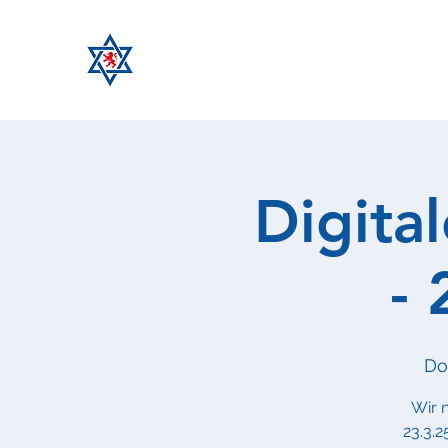
Digital
-
Do.
Wir 
23.3.